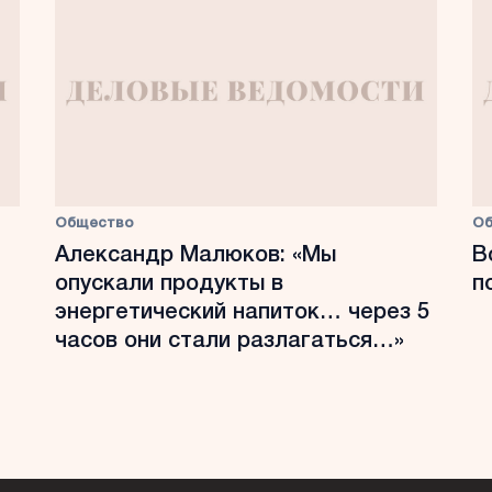
Общество
О
Александр Малюков: «Мы
В
опускали продукты в
п
энергетический напиток… через 5
часов они стали разлагаться…»