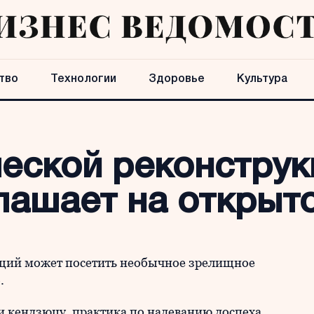
тво
Технологии
Здоровье
Культура
еской реконструк
лашает на открыт
ющий может посетить необычное зрелищное
.
и кендзюцу, практика по надеванию доспеха