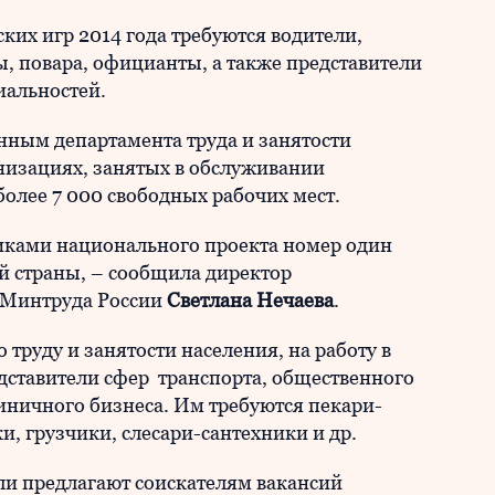
ких игр 2014 года требуются водители,
, повара, официанты, а также представители
иальностей.
ным департамента труда и занятости
низациях, занятых в обслуживании
олее 7 000 свободных рабочих мест.
иками национального проекта номер один
й страны, – сообщила директор
 Минтруда России
Светлана Нечаева
.
труду и занятости населения, на работу в
дставители сфер транспорта, общественного
иничного бизнеса. Им требуются пекари-
, грузчики, слесари-сантехники и др.
ли предлагают соискателям вакансий