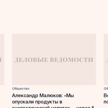
Общество
О
Александр Малюков: «Мы
В
опускали продукты в
п