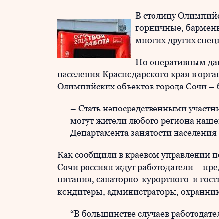
В столицу Олимпийс
горничные, бармены
многих других спец
По оперативным дан
населения Краснодарского края в орга
Олимпийских объектов города Сочи – б
– Стать непосредственными участн
могут жители любого региона наше
Департамента занятости населения
Как сообщили в краевом управлении по 
Сочи россиян ждут работодатели – пре
питания, санаторно-курортного и гост
кондитеры, администраторы, охранники
“В большинстве случаев работодате