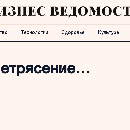
тво
Технологии
Здоровье
Культура
летрясение…