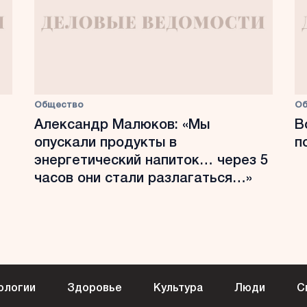
Общество
О
Александр Малюков: «Мы
В
опускали продукты в
п
энергетический напиток… через 5
часов они стали разлагаться…»
ологии
Здоровье
Культура
Люди
С