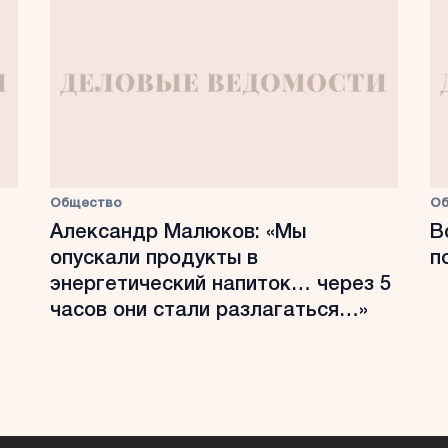
Общество
О
Александр Малюков: «Мы
В
опускали продукты в
п
энергетический напиток… через 5
часов они стали разлагаться…»