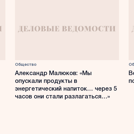
Общество
О
Александр Малюков: «Мы
В
опускали продукты в
п
энергетический напиток… через 5
часов они стали разлагаться…»