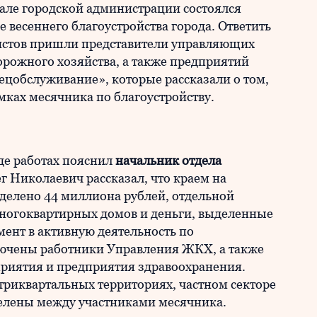
зале городской администрации состоялся
е весеннего благоустройства города. Ответить
истов пришли представители управляющих
орожного хозяйства, а также предприятий
ецобслуживание», которые рассказали о том,
амках месячника по благоустройству.
де работах пояснил
начальник отдела
ег Николаевич рассказал, что краем на
ыделено 44 миллиона рублей, отдельной
многоквартирных домов и деньги, выделенные
ент в активную деятельность по
ючены работники Управления ЖКХ, а также
риятия и предприятия здравоохранения.
утриквартальных территориях, частном секторе
делены между участниками месячника.