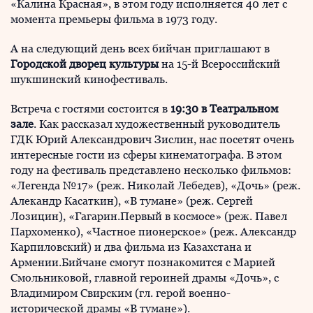
«Калина Красная», в этом году исполняется 40 лет с
момента премьеры фильма в 1973 году.
А на следующий день всех бийчан приглашают в
Городской дворец культуры
на 15-й Всероссийский
шукшинский кинофестиваль.
Встреча с гостями состоится в
19:30 в Театральном
зале
. Как рассказал художественный руководитель
ГДК Юрий Александрович Зислин, нас посетят очень
интересные гости из сферы кинематографа. В этом
году на фестиваль представлено несколько фильмов:
«Легенда №17» (реж. Николай Лебедев), «Дочь» (реж.
Алекандр Касаткин), «В тумане» (реж. Сергей
Лозицин), «Гагарин.Первый в космосе» (реж. Павел
Пархоменко), «Частное пионерское» (реж. Александр
Карпиловский) и два фильма из Казахстана и
Армении.Бийчане смогут познакомится с Марией
Смольниковой, главной героиней драмы «Дочь», с
Владимиром Свирским (гл. герой военно-
исторической драмы «В тумане»).