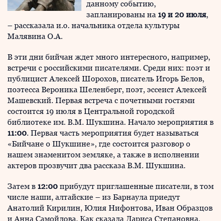
данному событию,
запланированы на
19 и 20 июля
,
– рассказала и.о. начальника отдела культуры
Малявина О.А.
В эти дни бийчан ждет много интересного, например,
встречи с российскими писателями. Среди них: поэт и
публицист Алексей Шорохов, писатель Игорь Белов,
поэтесса Вероника Шеленберг, поэт, эссеист Алексей
Машевский. Первая встреча с почетными гостями
состоится 19 июля в Центральной городской
библиотеке им. В.М. Шукшина. Начало мероприятия в
11:00
. Первая часть мероприятия будет называться
«Бийчане о Шукшине», где состоится разговор о
нашем знаменитом земляке, а также в исполнении
актеров прозвучит два рассказа В.М. Шукшина.
Затем в
12:00
прибудут приглашенные писатели, в том
числе наши, алтайские – из Барнаула приедут
Анатолий Кирилин, Юлия Нифонтова, Иван Образцов
и Анна Самойлова. Как сказала Лариса Степановна,