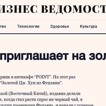
тво
Технологии
Здоровье
Культура
приглашает на зо
рник в антикафе “POINT”. На этот раз
“Золотой Ци- Хун из Фуцзяни”.
хой (Восточный Китай), издавна делали
 когда стал расти спрос на черный чай, в
огии провинции Фуцзянь, и начали с успехом