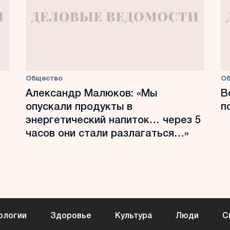
Общество
О
Александр Малюков: «Мы
В
опускали продукты в
п
энергетический напиток… через 5
часов они стали разлагаться…»
ологии
Здоровье
Культура
Люди
С