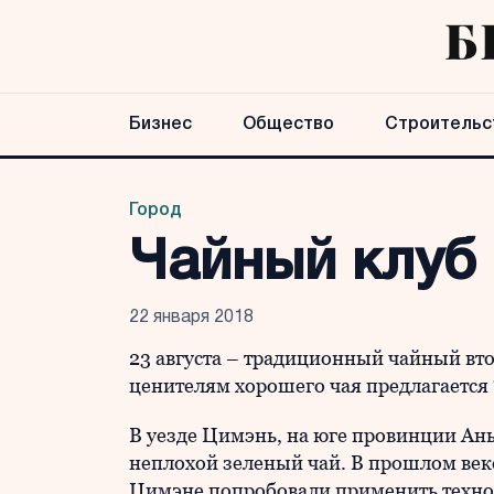
Бизнес
Общество
Строительс
Город
Чайный клуб 
22 января 2018
23 августа – традиционный чайный вто
ценителям хорошего чая предлагается 
В уезде Цимэнь, на юге провинции Ань
неплохой зеленый чай. В прошлом веке,
Цимэне попробовали применить технол