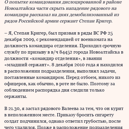
О попытке командования дислоцированной в районе
Новоалтайска части скрыть нападение рядового на
командира рассказал на днях демобилизованный из
рядов Российской армии сержант Степан Кригер.
– Я, Степан Кригер, был призван в ряды ВС РФ 25
декабря 2009, с рекомендацией от военкомата на
должность командира отделения. Проходил срочную
службу по призыву в в/ч 84452 города Новоалтайска в
должности «командир отделения», в звании
«младший сержант». 8 декабря 2010 года я находился
в расположении подразделения, выполнял задачи,
поставленные командиром. Перед отбоем, никого из
офицеров, как обычно, в роте не было. Поэтому за
соблюдением распорядка дня следили только
сержанты.
В 21.30, я застал рядового Валеева за тем, что он курит
в неположенном месте. Приказу бросить сигарету
солдат подчинился, однако ответил грубостью, после
чего удалился. Позже в расположение подразделения