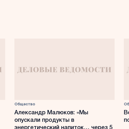
Общество
О
Александр Малюков: «Мы
В
опускали продукты в
п
энергетический напиток… через 5