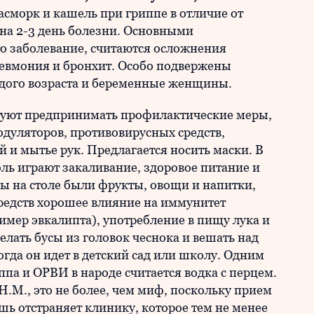
асморк и кашель при гриппе в отличие от
на 2-3 день болезни. Основными
о заболевание, считаются осложнения
невмония и бронхит. Особо подвержены
дого возраста и беременные женщины.
етуют предпринимать профилактические меры,
уляторов, противовирусных средств,
и мытье рук. Предлагается носить маски. В
ь играют закаливание, здоровое питание и
ы на столе были фрукты, овощи и напитки,
редств хорошее влияние на иммунитет
мер эвкалипта), употребление в пищу лука и
елать бусы из головок чеснока и вешать над
огда он идет в детский сад или школу. Одним
ппа и ОРВИ в народе считается водка с перцем.
.М., это не более, чем миф, поскольку прием
ь отстраняет клинику, которое тем не менее