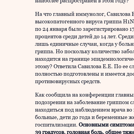
наиболее распространен в этом году?
На что главный иммунолог, Савилова Е
высокопатогенного вируса гриппа H1N1
по 24 января было зарегистрировано 1
процентов среди детей до 14 лет. Сре
лишь единичные случаи, когда у боль
гриппа. Но поскольку количество забо
находится на границе эпидемиологичес
этому? Ответила Савилова Е.Е. По ее 
полностью подготовлены и имеется до
противовирусных средств.
Как сообщила на конференции главный
подозрении на заболевание гриппом сл
находиться под наблюдением врача во
больные, дети до года и беременные 
госпитализации.
Основными симптомам
39 градусов, головная боль, общее тяже