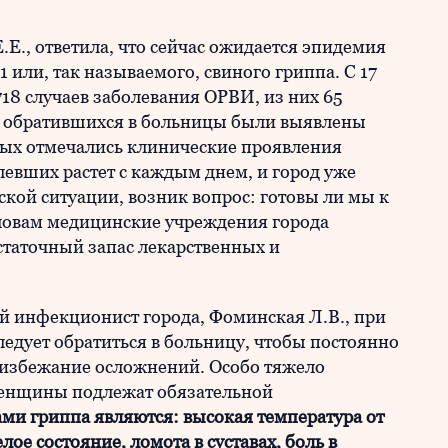
.Е., ответила, что сейчас ожидается эпидемия
 или, так называемого, свиного гриппа. С 17
718 случаев заболевания ОРВИ, из них 65
ди обратившихся в больницы были выявлены
ных отмечались клинические проявления
левших растет с каждым днем, и город уже
кой ситуации, возник вопрос: готовы ли мы к
словам медицинские учреждения города
статочный запас лекарственных и
 инфекционист города, Фоминская Л.В., при
едует обратиться в больницу, чтобы постоянно
 избежание осложнений. Особо тяжело
женщины подлежат обязательной
и гриппа являются: высокая температура от
лое состояние, ломота в суставах, боль в