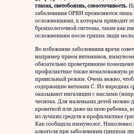
глазах, светобоязнь, слезоточивость.
Н
заболевания ОРВИ проявляются лишь 
осложнениями, к которым приводит эт
бронхолегочной системы, такие как п
осложнениям после гриппа люди моло
Во избежание заболевания врачи сов
например прием витаминов, иммуномод
обязательно проветривание помещений 
профилактике также немаловажную рол
правильный режим. Очень важно, чтоб
содержащие витамин С. Из народнах с
оказывают ингаляции с маслами (напри
чеснока. Для маленьких детей можно д
кроваткой или даже на шею ребенка, к
из лучших средств в профилактике гри
Как сообщила иммунолог, Николенко Н
алкоголя при заболевании гриппом лиш