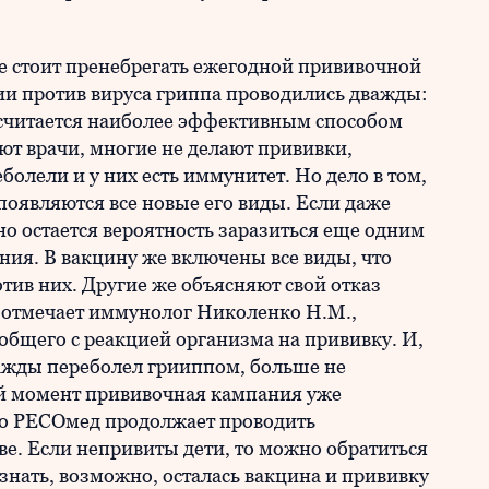
е стоит пренебрегать ежегодной прививочной
и против вируса гриппа проводились дважды:
 считается наиболее эффективным способом
ют врачи, многие не делают прививки,
болели и у них есть иммунитет. Но дело в том,
 появляются все новые его виды. Если даже
но остается вероятность заразиться еще одним
ания. В вакцину же включены все виды, что
тив них. Другие же объясняют свой отказ
к отмечает иммунолог Николенко Н.М.,
общего с реакцией организма на прививку. И,
днажды переболел грииппом, больше не
й момент прививочная кампания уже
 то РЕСОмед продолжает проводить
ве. Если непривиты дети, то можно обратиться
знать, возможно, осталась вакцина и прививку