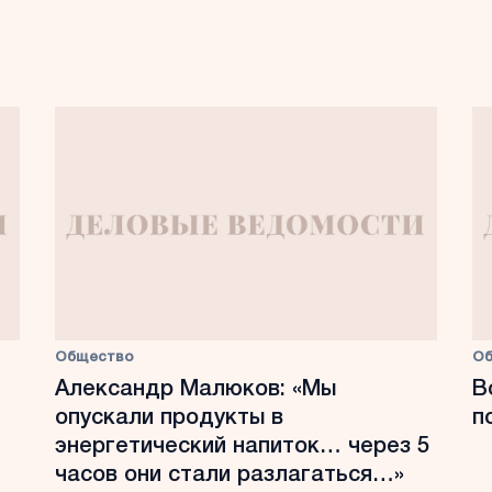
Общество
О
Александр Малюков: «Мы
В
опускали продукты в
п
энергетический напиток… через 5
часов они стали разлагаться…»