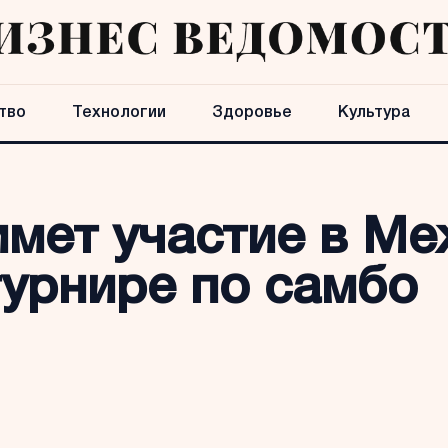
тво
Технологии
Здоровье
Культура
имет участие в М
урнире по самбо