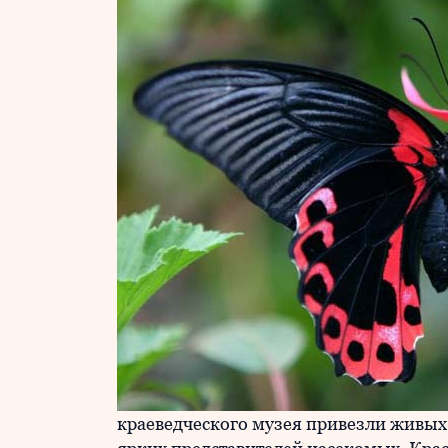
краеведческого музея привезли живых