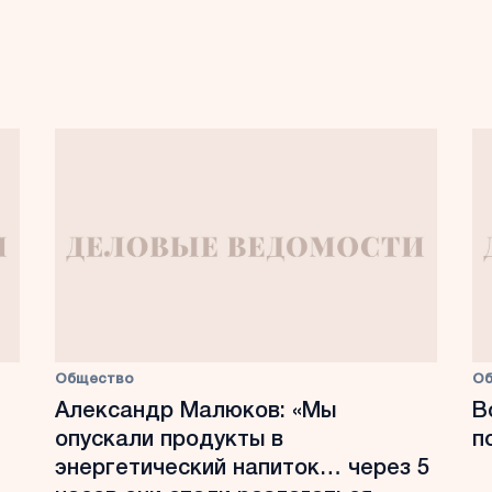
Общество
О
Александр Малюков: «Мы
В
опускали продукты в
п
энергетический напиток… через 5