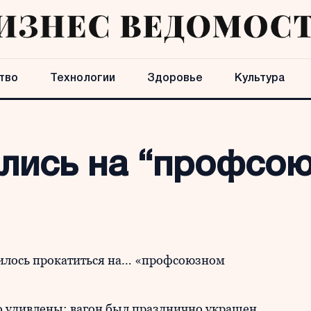
тво
Технологии
Здоровье
Культура
ились на “профсо
илось прокатиться на… «профсоюзном
о удивлены: вагон был празднично украшен