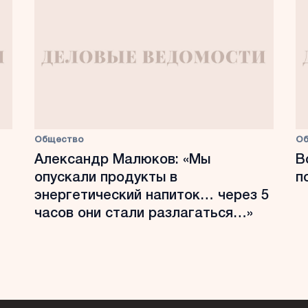
Общество
О
Александр Малюков: «Мы
В
опускали продукты в
п
энергетический напиток… через 5
часов они стали разлагаться…»