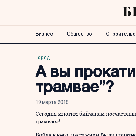
Бизнес
Общество
Строительс
Город
А вы прокат
трамвае”?
19 марта 2018
Сегодня многим бийчанам посчастлив
трамвае»!
Войдя в него, пассажиры были приятн