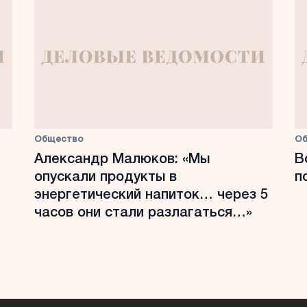
Общество
О
Александр Малюков: «Мы
В
опускали продукты в
п
энергетический напиток… через 5
часов они стали разлагаться…»