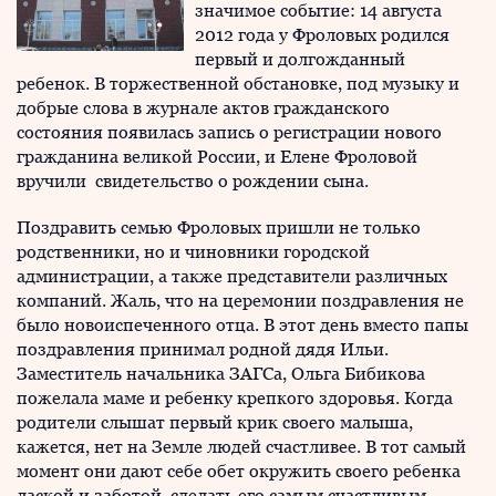
значимое событие: 14 августа
2012 года у Фроловых родился
первый и долгожданный
ребенок. В торжественной обстановке, под музыку и
добрые слова в журнале актов гражданского
состояния появилась запись о регистрации нового
гражданина великой России, и Елене Фроловой
вручили свидетельство о рождении сына.
Поздравить семью Фроловых пришли не только
родственники, но и чиновники городской
администрации, а также представители различных
компаний. Жаль, что на церемонии поздравления не
было новоиспеченного отца. В этот день вместо папы
поздравления принимал родной дядя Ильи.
Заместитель начальника ЗАГСа, Ольга Бибикова
пожелала маме и ребенку крепкого здоровья. Когда
родители слышат первый крик своего малыша,
кажется, нет на Земле людей счастливее. В тот самый
момент они дают себе обет окружить своего ребенка
лаской и заботой, сделать его самым счастливым