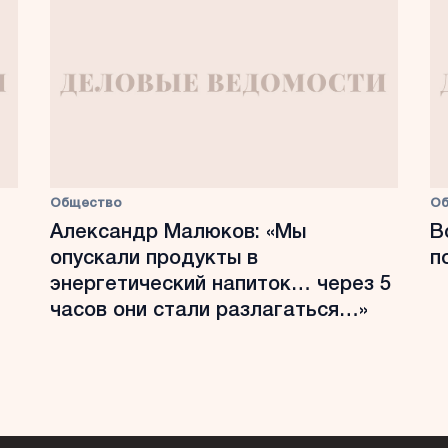
Общество
О
Александр Малюков: «Мы
В
опускали продукты в
п
энергетический напиток… через 5
часов они стали разлагаться…»