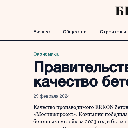
Бизнес
Общество
Строительс
Экономика
Правительст
качество бе
29 февраля 2024
Качество производимого ERKON бетон
«Мосинжпроект». Компания победила 
бетонных смесей» за 2023 год и была 