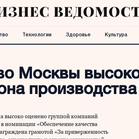
тво
Технологии
Здоровье
Культура
во Москвы высоко
тона производств
а высоко оценено группой компаний
в номинации «Обеспечение качества
награждена грамотой «За приверженность