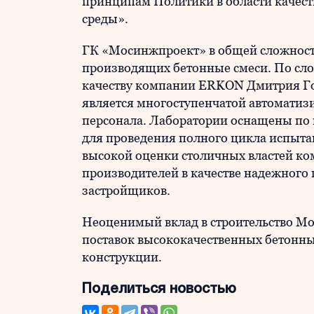
принципам Политики в области качест
среды».
ГК «Мосинжпроект» в общей сложност
производящих бетонные смеси. По сло
качеству компании ERKON Дмитрия Го
является многоступенчатой автоматизи
персонала. Лаборатории оснащены по п
для проведения полного цикла испытан
высокой оценки столичных властей ко
производителей в качестве надежного
застройщиков.
Неоценимый вклад в строительство М
поставок высококачественных бетонны
конструкции.
Поделиться новостью