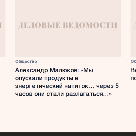
Общество
О
Александр Малюков: «Мы
В
опускали продукты в
п
энергетический напиток… через 5
часов они стали разлагаться…»