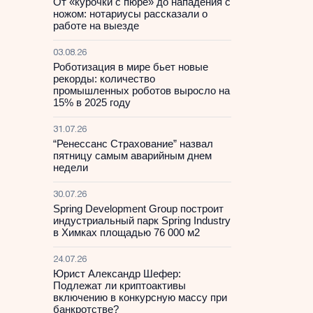
От «курочки с пюре» до нападения с
ножом: нотариусы рассказали о
работе на выезде
03.08.26
Роботизация в мире бьет новые
рекорды: количество
промышленных роботов выросло на
15% в 2025 году
31.07.26
“Ренессанс Страхование” назвал
пятницу самым аварийным днем
недели
30.07.26
Spring Development Group построит
индустриальный парк Spring Industry
в Химках площадью 76 000 м2
24.07.26
Юрист Александр Шефер:
Подлежат ли криптоактивы
включению в конкурсную массу при
банкротстве?