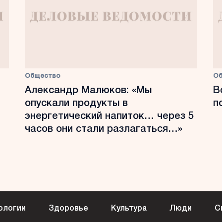
Общество
О
Александр Малюков: «Мы
В
опускали продукты в
п
энергетический напиток… через 5
часов они стали разлагаться…»
ологии
Здоровье
Культура
Люди
С