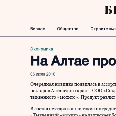
Бизнес
Общество
Строительс
Экономика
На Алтае пр
06 июля 2018
Очередная новинка появилась в ассор
нектаров Алтайского края – ООО «Сок
тыквенного «мохито». Продукт разлит 
В состав нектара вошли такие ингредие
«Тыквенный «мохито» не выпускает бо