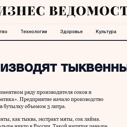
тво
Технологии
Здоровье
Культура
оизводят тыквенн
тиментном ряду производителя соков и
ратика». Предприятие начало производство
в бутылку объемом 3 литра.
нты, как тыква, экстракт мяты, сок лайма.
льше никто в России. Такой напиток раньше