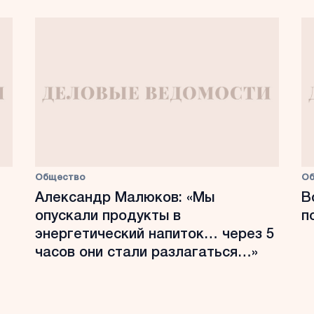
Общество
О
Александр Малюков: «Мы
В
опускали продукты в
п
энергетический напиток… через 5
часов они стали разлагаться…»