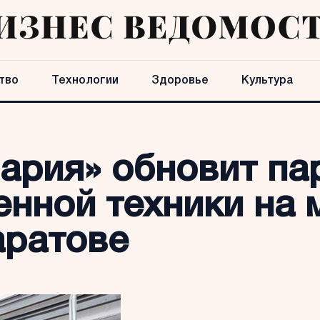
тво
Технологии
Здоровье
Культура
ария» обновит па
енной техники на 
аратове