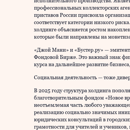
исполнительного производства. Являе
профессиональных коллекторских аге
приставов России присвоила организа
соответствует категории низкого риск
холдинге объясняется ростом накопл
которые были направлены на монетиза
«Джой Мани» и «Бустер.ру» — эмитен
Фондовой Бирже. Это важный знак фи
курса на дальнейшее развитие бизнес
Социальная деятельность — тоже диве
В 2025 году структура холдинга попо
благотворительным фондом «Новое вре
неотъемлемая часть любого уважающег
реализацию социально значимых иниц
юридических консультаций в городски
грамотности для учителей и учеников