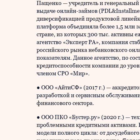
Пащенко — учредитель и генеральный 
выдаче онлайн-займов (PDL&Installme
диверсификацией продуктовой линейки
платформа объединяла более 1,5 млн з
стране, из которых 300 тыс. активны 
агентство «Эксперт РА», компания ста
российского рынка небанковского он
показателям. Данное агентство, по сос
кредитоспособности компании до уров
членом СРО «Мир».
● ООО «АйтиСФ» (2017 г.) — аккредит
разработкой и сервисным обслуживан
финансового сектора.
● ООО ПКО «Бустер.ру» (2020 г.) — т
проблемными кредитными активами. Р
модели полного цикла: от досудебного