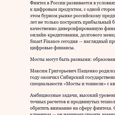
Финтех в России развивается в услови
к цифровым продуктам, с одной стороны
этом бурном рынке российскому пред
лет не только построить прибыльный б
качественно диверсифированную финан
онлайн-кредитования, долгового мене
Smart Finance сегодня — наглядный пр
цифровые финансы.
Мосты могут быть разными: образован
Максим Григорьевич Пащенко родился 
году окончил Сибирский государствен
специальности «Мосты и тоннели» с к
Амбициозные задачи, высокий уровень
точных расчетов и продвинутых техно
обратить внимание на сферу финтеха.
клиентом — он начинает строить именн