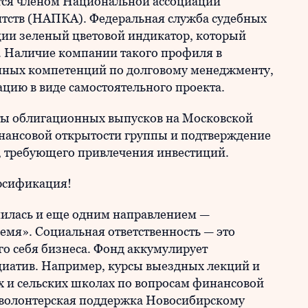
тся членом Национальной ассоциации
нтств (НАПКА). Федеральная служба судебных
ции зеленый цветовой индикатор, который
а. Наличие компании такого профиля в
енных компетенций по долговому менеджменту,
цию в виде самостоятельного проекта.
ты облигационных выпусков на Московской
нансовой открытости группы и подтверждение
а, требующего привлечения инвестиций.
рсификация!
лнилась и еще одним направлением —
мя». Социальная ответственность — это
о себя бизнеса. Фонд аккумулирует
иатив. Например, курсы выездных лекций и
х и сельских школах по вопросам финансовой
, волонтерская поддержка Новосибирскому