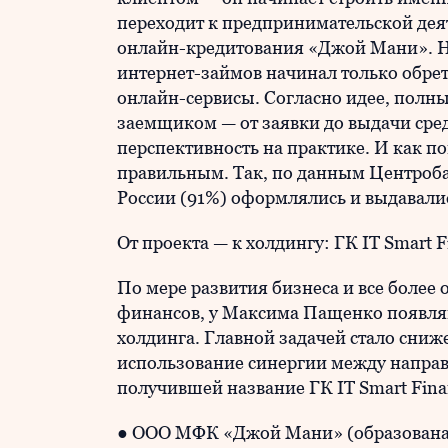
переходит к предпринимательской деят
онлайн-кредитования «Джой Мани». Нес
интернет-займов начинал только обрет
онлайн-сервисы. Согласно идее, полн
заемщиком — от заявки до выдачи сре
перспективность на практике. И как п
правильным. Так, по данным Центробан
России (91%) оформлялись и выдавали
От проекта — к холдингу: ГК IT Smart F
По мере развития бизнеса и все более
финансов, у Максима Пащенко появля
холдинга. Главной задачей стало сниж
использование синергии между направл
получившей название ГК IT Smart Fin
● ООО МФК «Джой Мани» (образована в