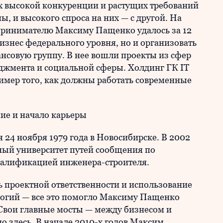
ях высокой конкуренции и растущих требований
, и высокого спроса на них — с другой. На
принимателю Максиму Пащенко удалось за 12
изнес федерального уровня, но и организовать
совую группу. В нее вошли проекты из сфер
джмента и социальной сферы. Холдинг ГК IT
имер того, как должны работать современные
ие и начало карьеры
24 ноября 1979 года в Новосибирске. В 2002
ный университет путей сообщения по
валификацией инженера-строителя.
 проектной ответственности и использование
логий — все это помогло Максиму Пащенко
 Свои главные мосты — между бизнесом и
о здесь. В начале 2010-х годов Максим