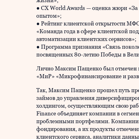
жизни»;
● CX World Awards — оценка жюри «За
опытом»;
● Рейтинг клиентской открытости МФ
«Команда года в сфере клиентской по
автоматизации клиентских сервисов»;
● Программа признания «Связь поколе
посвященных 80-летию Победы в Вели
Лично Максим Пащенко был отмечен к
«МиР» «Микрофинансирование и разв
Так, Максим Пащенко прошел путь пре
займов до управления диверсифицир
холдингом, осуществляющим свою рабо
Finance объединяет компании в сегме
проблемными портфелями. Компании 
фондирования, а их продукты отмече
клиентского сервиса, аналитики данны