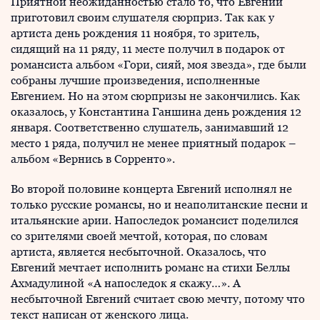
Приятной неожиданностью стало то, что Евгений
приготовил своим слушателя сюрприз. Так как у
артиста день рождения 11 ноября, то зритель,
сидящий на 11 ряду, 11 месте получил в подарок от
романсиста альбом «Гори, сияй, моя звезда», где были
собраны лучшие произведения, исполненные
Евгением. Но на этом сюрпризы не закончились. Как
оказалось, у Константина Ганшина день рождения 12
января. Соответственно слушатель, занимавший 12
место 1 ряда, получил не менее приятный подарок –
альбом «Вернись в Сорренто».
Во второй половине концерта Евгений исполнял не
только русские романсы, но и неаполитанские песни и
итальянские арии. Напоследок романсист поделился
со зрителями своей мечтой, которая, по словам
артиста, является несбыточной. Оказалось, что
Евгений мечтает исполнить романс на стихи Беллы
Ахмадулиной «А напоследок я скажу…». А
несбыточной Евгений считает свою мечту, потому что
текст написан от женского лица.