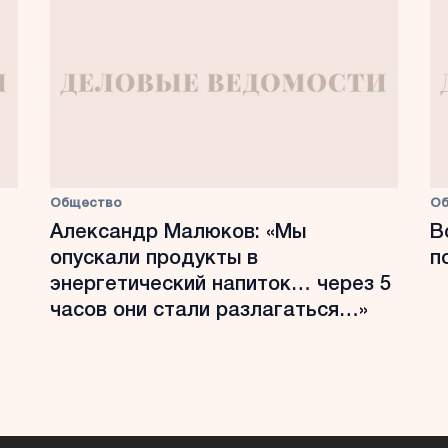
Общество
О
Александр Малюков: «Мы
В
опускали продукты в
п
энергетический напиток… через 5
часов они стали разлагаться…»