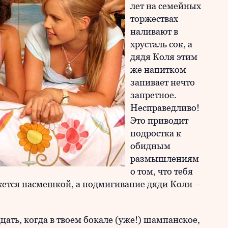
лет на семейных
торжествах
наливают в
хрусталь сок, а
дядя Коля этим
же напитком
запивает нечто
запретное.
Несправедливо!
Это приводит
подростка к
обидным
размышлениям
о том, что тебя
жется насмешкой, а подмигивание дяди Коли –
дцать, когда в твоем бокале (уже!) шампанское,