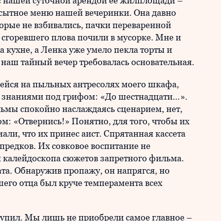
с нашей суточной арендой ее жилплощади –
 сытное меню нашей вечеринки. Она давно
торые не взбивались, пачки переваренной
сгоревшего плова почили в мусорке. Мне и
 кухне, а Ленка уже умело пекла торты и
в наш тайный вечер требовалась основательная.
ейся на пыльных антресолях моего шкафа,
и знаниями под грифом: «До шестнадцати…».
ьмы спокойно наслаждаясь сценарием, нет,
: «Отвернись!» Понятно, для того, чтобы их
али, что их принес аист. Спрятанная кассета
редков. Их совковое воспитание не
 калейдоскопа сюжетов запретного фильма.
ата. Обнаружив пропажу, он напрягся, но
его отца был круче темперамента всех
тупил. Мы лишь не приобрели самое главное –