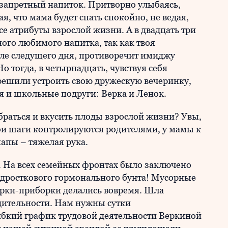
е запретный напиток. Притворно улыбаясь,
я, что мама будет спать спокойно, не ведая,
все атрибуты взрослой жизни. А в двадцать три
ого любимого напитка, так как твоя
але следущего дня, противоречит имиджу
тогда, в четырнадцать, чувствуя себя
ешили устроить свою дружескую вечеринку,
я и школьные подруги: Верка и Ленок.
обраться и вкусить плоды взрослой жизни? Увы,
ои шаги контролируются родителями, у мамы к
папы – тяжелая рука.
. На всех семейных фронтах было заключено
подросткового гормонального бунта! Мусорные
борки-приборки делались вовремя. Шла
дительности. Нам нужны сутки
гибкий график трудовой деятельности Веркиной