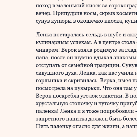
поход в маленький киоск за сорокогр
вечер. Припудрив носы, скрыв космет
сунув купюры в окошечко киоска, купи
Ленка постаралась:сельдь в шубе и ак
кулинарным успехам. А в центре стола 
чинарем! Верок взяла родимую за гладк
папа, после он шумно вдыхал знакомы
отступать от семейной традиции. Сунув
сивушного духа. Ленка, как нас учили 
горлышка и скривилась. Верка, имея 
посмотрела на пузырьки. Что она там у
Верок поскребла уголок этикетки. В п
хрустальную стопочку и чуточку пригуб
паленка! Ленка и я тоже попробовали 
запретного напитка должен быть боле
Пить паленку опасно для жизни, а наш