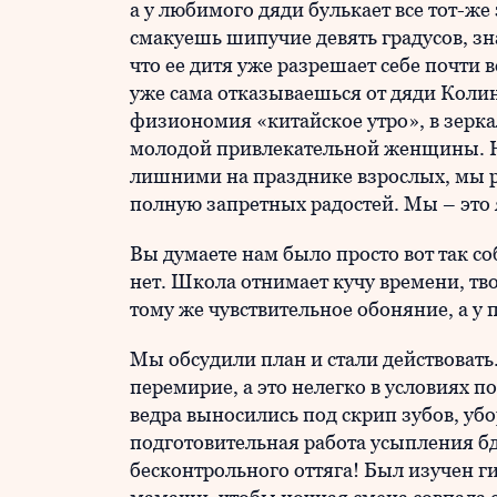
а у любимого дяди булькает все тот-ж
смакуешь шипучие девять градусов, зна
что ее дитя уже разрешает себе почти 
уже сама отказываешься от дяди Колин
физиономия «китайское утро», в зерк
молодой привлекательной женщины. Но 
лишними на празднике взрослых, мы р
полную запретных радостей. Мы – это 
Вы думаете нам было просто вот так с
нет. Школа отнимает кучу времени, тв
тому же чувствительное обоняние, а у 
Мы обсудили план и стали действовать
перемирие, а это нелегко в условиях 
ведра выносились под скрип зубов, у
подготовительная работа усыпления б
бесконтрольного оттяга! Был изучен 