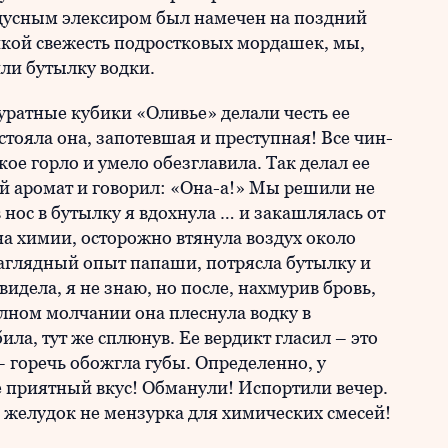
адусным элексиром был намечен на поздний
икой свежесть подростковых мордашек, мы,
ли бутылку водки.
куратные кубики «Оливье» делали честь ее
стояла она, запотевшая и преступная! Все чин-
ое горло и умело обезглавила. Так делал ее
й аромат и говорил: «Она-а!» Мы решили не
 нос в бутылку я вдохнула … и закашлялась от
на химии, осторожно втянула воздух около
наглядный опыт папаши, потрясла бутылку и
видела, я не знаю, но после, нахмурив бровь,
олном молчании она плеснула водку в
ила, тут же сплюнув. Ее вердикт гласил – это
– горечь обожгла губы. Определенно, у
е приятный вкус! Обманули! Испортили вечер.
 желудок не мензурка для химических смесей!