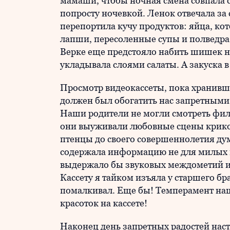
мамаши, чтобы ночная смена совпала 
попросту ночевкой. Ленок отвечала за
перепортила кучу продуктов: яйца, ко
лапши, пересоленные супы и полведра 
Верке еще предстояло набить шишек на
укладывала слоями салаты. А закуска 
Просмотр видеокассеты, пока хранивш
должен был обогатить нас запретным
Наши родители не могли смотреть фил
они выуживали любовные сцены криком
птенцы до своего совершеннолетия дум
содержала информацию не для милых п
выдержало бы звуковых междометий и
Кассету я тайком изъяла у старшего бр
помалкивал. Еще бы! Темперамент наш
красоток на кассете!
Наконец день запретных радостей нас