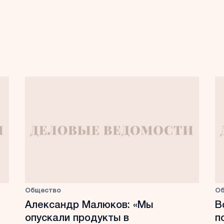
Общество
О
Александр Малюков: «Мы
В
опускали продукты в
п