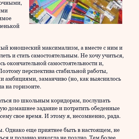
сочными,
ыми
имое
ленькой
ный юношеский максимализм, а вместе с ним и
еть и стать самостоятельным. Не хочу учиться,
лось окончательной самостоятельности и,
Поэтому перспектива стабильной работы,
и амбициями, заманчиво (но, как выяснилось
а на горизонте.
аться по школьным коридорам, послушать
шую домашнее задание и потратить обеденные
сему свое время. И этому я, несомненно, рада.
 Однако еще приятнее быть в настоящем, не
ься и подавно никогда не поздно. Тем более,