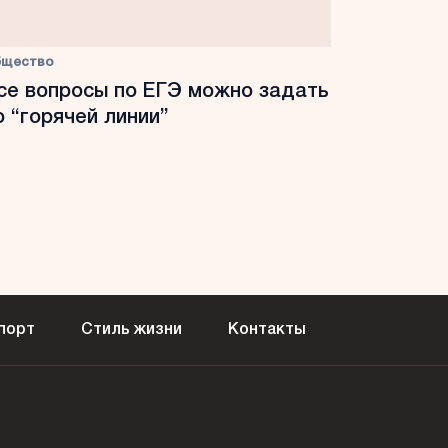
бщество
се вопросы по ЕГЭ можно задать
о “горячей линии”
порт
Стиль жизни
Контакты