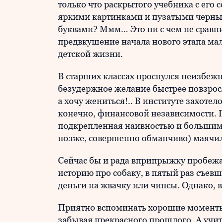
только что раскрытого учебника с его 
яркими картинками и пузатыми черн
буквами? Ммм… Это ни с чем не сравн
предвкушение начала нового этапа ма
детской жизни.
В старших классах проснулся неизбеж
безудержное желание быстрее повзросл
а хочу жениться!.. В институте захоте
конечно, финансовой независимости. 
подкрепленная наивностью и большим
позже, совершенно обманчиво) маячил
Сейчас бы и рада вприпрыжку пробеж
историю про собаку, в пятый раз съев
деньги на жвачку или чипсы. Однако, в
Приятно вспоминать хорошие моменты.
забывая прекрасного прошлого. А учит