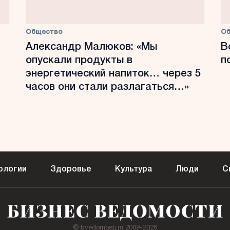
Общество
О
Александр Малюков: «Мы
В
опускали продукты в
п
энергетический напиток… через 5
часов они стали разлагаться…»
ологии
Здоровье
Культура
Люди
С
© bvedomosti.ru 2009-2026