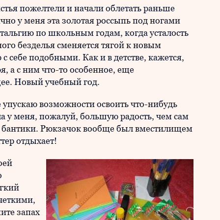
истья пожелтели и начали облетать раньше
чно у меня эта золотая россыпь под ногами
стальгию по школьным годам, когда усталость
ного безделья сменяется тягой к новым
 себе подобными. Как и в детстве, кажется,
я, а с ним что-то особенное, еще
ее. Новый учебный год.
не упускаю возможности освоить что-нибудь
а у меня, пожалуй, большую радость, чем сам
, бантики. Рюкзачок вообще был вместилищем
ттер отдыхает!
оей
о
ягкий
четкими,
ите запах