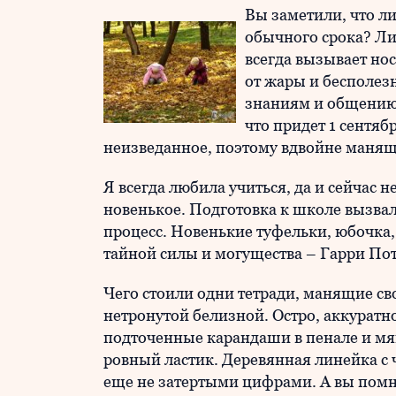
Вы заметили, что л
обычного срока? Ли
всегда вызывает но
от жары и бесполез
знаниям и общению с
что придет 1 сентябр
неизведанное, поэтому вдвойне манящ
Я всегда любила учиться, да и сейчас 
новенькое. Подготовка к школе вызвал
процесс. Новенькие туфельки, юбочка
тайной силы и могущества – Гарри По
Чего стоили одни тетради, манящие св
нетронутой белизной. Остро, аккуратн
подточенные карандаши в пенале и м
ровный ластик. Деревянная линейка с 
еще не затертыми цифрами. А вы помн