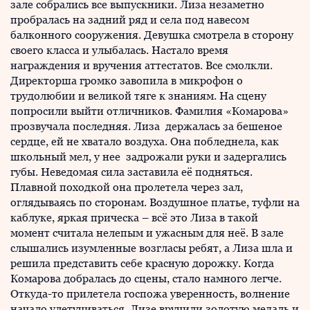
зале собрались все выпускники. Лиза незаметно
пробралась на задний ряд и села под навесом
балконного сооружения. Девушка смотрела в сторону
своего класса и улыбалась. Настало время
награждения и вручения аттестатов. Все смолкли.
Директорша громко завопила в микрофон о
трудолюбии и великой тяге к знаниям. На сцену
попросили выйти отличников. Фамилия «Комарова»
прозвучала последняя. Лиза держалась за бешеное
сердце, ей не хватало воздуха. Она побледнела, как
школьный мел, у нее задрожали руки и задергались
губы. Неведомая сила заставила её подняться.
Плавной походкой она пролетела через зал,
оглядываясь по сторонам. Воздушное платье, туфли на
каблуке, яркая прическа – всё это Лиза в такой
момент считала нелепым и ужасным для неё. В зале
слышались изумленные возгласы ребят, а Лиза шла и
решила представить себе красную дорожку. Когда
Комарова добралась до сцены, стало намного легче.
Откуда-то прилетела госпожа уверенность, волнение
начало улетучиваться. Лизе вручили золотую медаль и