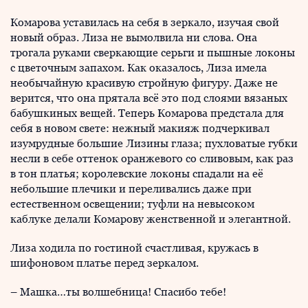
Комарова уставилась на себя в зеркало, изучая свой
новый образ. Лиза не вымолвила ни слова. Она
трогала руками сверкающие серьги и пышные локоны
с цветочным запахом. Как оказалось, Лиза имела
необычайную красивую стройную фигуру. Даже не
верится, что она прятала всё это под слоями вязаных
бабушкиных вещей. Теперь Комарова предстала для
себя в новом свете: нежный макияж подчеркивал
изумрудные большие Лизины глаза; пухловатые губки
несли в себе оттенок оранжевого со сливовым, как раз
в тон платья; королевские локоны спадали на её
небольшие плечики и переливались даже при
естественном освещении; туфли на невысоком
каблуке делали Комарову женственной и элегантной.
Лиза ходила по гостиной счастливая, кружась в
шифоновом платье перед зеркалом.
– Машка…ты волшебница! Спасибо тебе!