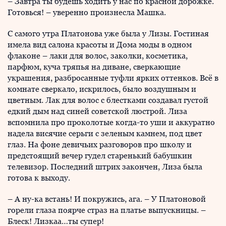
– Завтра ты будешь ходить у нас по красной дорожке.
Готовься! – уверенно произнесла Машка.
С самого утра Платонова уже была у Лизы. Гостиная
имела вид салона красоты и Дома моды в одном
флаконе – лаки для волос, заколки, косметика,
парфюм, куча тряпья на диване, сверкающие
украшения, разбросанные туфли ярких оттенков. Всё в
комнате сверкало, искрилось, было воздушным и
цветным. Лак для волос с блестками создавал густой
едкий дым над синей советской люстрой. Лиза
вспомнила про проколотые когда-то уши и аккуратно
надела висячие серьги с зеленым камнем, под цвет
глаз. На фоне девичьих разговоров про школу и
предстоящий вечер гудел старенький бабушкин
телевизор. Последний штрих закончен, Лиза была
готова к выходу.
– А ну-ка встань! И покружись, ага. – У Платоновой
горели глаза поярче страз на платье выпускницы. –
Блеск! Лизкаа…ты супер!