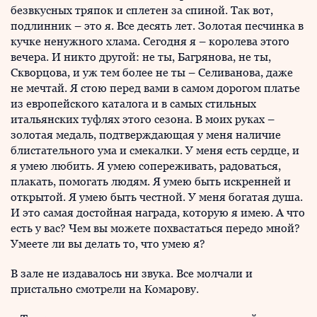
безвкусных тряпок и сплетен за спиной. Так вот,
подлинник – это я. Все десять лет. Золотая песчинка в
кучке ненужного хлама. Сегодня я – королева этого
вечера. И никто другой: не ты, Багрянова, не ты,
Скворцова, и уж тем более не ты – Селиванова, даже
не мечтай. Я стою перед вами в самом дорогом платье
из европейского каталога и в самых стильных
итальянских туфлях этого сезона. В моих руках –
золотая медаль, подтверждающая у меня наличие
блистательного ума и смекалки. У меня есть сердце, и
я умею любить. Я умею сопереживать, радоваться,
плакать, помогать людям. Я умею быть искренней и
открытой. Я умею быть честной. У меня богатая душа.
И это самая достойная награда, которую я имею. А что
есть у вас? Чем вы можете похвастаться передо мной?
Умеете ли вы делать то, что умею я?
В зале не издавалось ни звука. Все молчали и
пристально смотрели на Комарову.