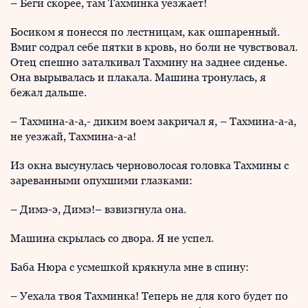
– Беги скорее, там Тахминка уезжает!
Босиком я понесся по лестницам, как ошпаренный.
Вмиг содрал себе пятки в кровь, но боли не чувствовал.
Отец спешно заталкивал Тахмину на заднее сиденье.
Она вырывалась и плакала. Машина тронулась, я
бежал дальше.
– Тахмина-а-а,- диким воем закричал я, – Тахмина-а-а,
не уезжай, Тахмина-а-а!
Из окна высунулась черноволосая головка Тахмины с
зареванными опухшими глазками:
– Димэ-э, Димэ!– взвизгнула она.
Машина скрылась со двора. Я не успел.
Баба Нюра с усмешкой крякнула мне в спину:
– Уехала твоя Тахминка! Теперь не для кого будет по