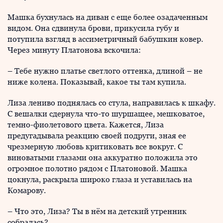
Машка бухнулась на диван с еще более озадаченным
видом. Она сдвинула брови, прикусила губу и
потупила взгляд в ассиметричный бабушкин ковер.
Через минуту Платонова вскочила:
– Тебе нужно платье светлого оттенка, длиной – не
ниже колена. Показывай, какое ты там купила.
Лиза лениво поднялась со стула, направилась к шкафу.
С вешалки сдернула что-то шуршащее, мешковатое,
темно-фиолетового цвета. Кажется, Лиза
предугадывала реакцию своей подруги, зная ее
чрезмерную любовь критиковать все вокруг. С
виноватыми глазами она аккуратно положила это
огромное полотно рядом с Платоновой. Машка
цокнула, раскрыла широко глаза и уставилась на
Комарову.
– Что это, Лиза? Ты в нём на детский утренник
собралась?