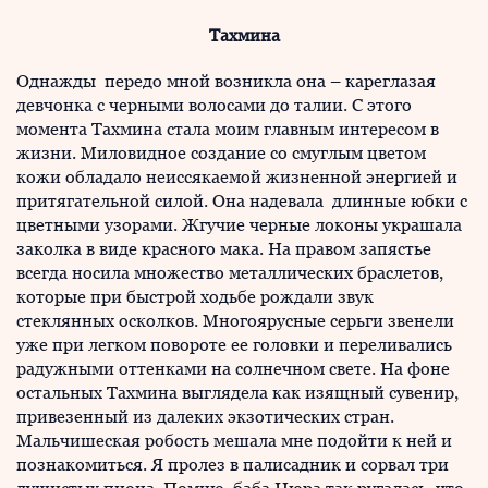
Тахмина
Однажды передо мной возникла она – кареглазая
девчонка с черными волосами до талии. С этого
момента Тахмина стала моим главным интересом в
жизни. Миловидное создание со смуглым цветом
кожи обладало неиссякаемой жизненной энергией и
притягательной силой. Она надевала длинные юбки с
цветными узорами. Жгучие черные локоны украшала
заколка в виде красного мака. На правом запястье
всегда носила множество металлических браслетов,
которые при быстрой ходьбе рождали звук
стеклянных осколков. Многоярусные серьги звенели
уже при легком повороте ее головки и переливались
радужными оттенками на солнечном свете. На фоне
остальных Тахмина выглядела как изящный сувенир,
привезенный из далеких экзотических стран.
Мальчишеская робость мешала мне подойти к ней и
познакомиться. Я пролез в палисадник и сорвал три