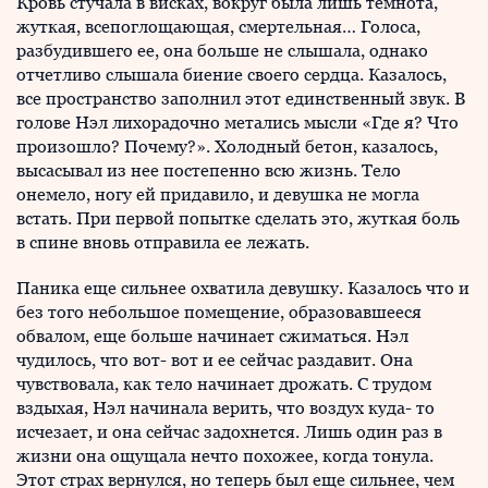
Кровь стучала в висках, вокруг была лишь темнота,
жуткая, всепоглощающая, смертельная… Голоса,
разбудившего ее, она больше не слышала, однако
отчетливо слышала биение своего сердца. Казалось,
все пространство заполнил этот единственный звук. В
голове Нэл лихорадочно метались мысли «Где я? Что
произошло? Почему?». Холодный бетон, казалось,
высасывал из нее постепенно всю жизнь. Тело
онемело, ногу ей придавило, и девушка не могла
встать. При первой попытке сделать это, жуткая боль
в спине вновь отправила ее лежать.
Паника еще сильнее охватила девушку. Казалось что и
без того небольшое помещение, образовавшееся
обвалом, еще больше начинает сжиматься. Нэл
чудилось, что вот- вот и ее сейчас раздавит. Она
чувствовала, как тело начинает дрожать. С трудом
вздыхая, Нэл начинала верить, что воздух куда- то
исчезает, и она сейчас задохнется. Лишь один раз в
жизни она ощущала нечто похожее, когда тонула.
Этот страх вернулся, но теперь был еще сильнее, чем