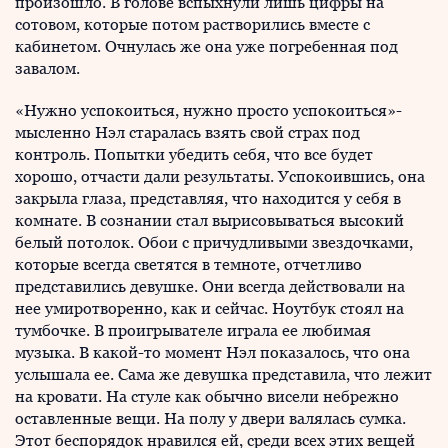
произошло. В голове вспыхнули лишь цифры на
сотовом, которые потом растворились вместе с
кабинетом. Очнулась же она уже погребенная под
завалом.
«Нужно успокоиться, нужно просто успокоиться»-
мысленно Нэл старалась взять свой страх под
контроль. Попытки убедить себя, что все будет
хорошо, отчасти дали результаты. Успокоившись, она
закрыла глаза, представляя, что находится у себя в
комнате. В сознании стал вырисовываться высокий
белый потолок. Обои с причудливыми звездочками,
которые всегда светятся в темноте, отчетливо
представились девушке. Они всегда действовали на
нее умиротворенно, как и сейчас. Ноутбук стоял на
тумбочке. В проигрывателе играла ее любимая
музыка. В какой-то момент Нэл показалось, что она
услышала ее. Сама же девушка представила, что лежит
на кровати. На стуле как обычно висели небрежно
оставленные вещи. На полу у двери валялась сумка.
Этот беспорядок нравился ей, среди всех этих вещей