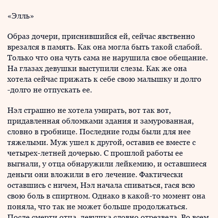
«Элль»
Образ дочери, приснившийся ей, сейчас явственно
врезался в память. Как она могла быть такой слабой.
Только что она чуть сама не нарушила свое обещание.
На глазах девушки выступили слезы. Как же она
хотела сейчас прижать к себе свою малышку и долго
-долго не отпускать ее.
Нэл страшно не хотела умирать, вот так вот,
придавленная обломками здания и замурованная,
словно в гробнице. Последние годы были для нее
тяжелыми. Муж ушел к другой, оставив ее вместе с
четырех-летней дочерью. С прошлой работы ее
выгнали, у отца обнаружили лейкемию, и оставшиеся
деньги они вложили в его лечение. Фактически
оставшись с ничем, Нэл начала спиваться, гася всю
свою боль в спиртном. Однако в какой-то момент она
поняла, что так не может больше продолжаться.
После смерти отца, девушка словно отрезвела. Во всем