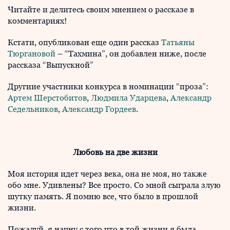
Читайте и делитесь своим мнением о рассказе в
комментариях!
Кстати, опубликован еще один рассказ
Татьяны
Тюргановой
– “Тахмина”, он добавлен ниже, после
рассказа “Выпускной”
Другиие участники конкурса в номинации “проза”:
Артем Шерстобитов
,
Людмила Ударцева
,
Александр
Седельников
,
Александр Гордеев
.
Любовь на две жизни
Моя история идет через века, она не моя, но также
обо мне. Удивлены? Все просто. Со мной сыграла злую
шутку память. Я помню все, что было в прошлой
жизни.
Пожалуй, я начну с того что в той жизни я была