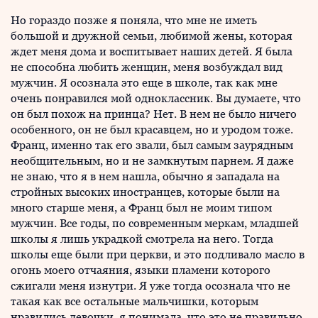
Но гораздо позже я поняла, что мне не иметь
большой и дружной семьи, любимой жены, которая
ждет меня дома и воспитывает наших детей. Я была
не способна любить женщин, меня возбуждал вид
мужчин. Я осознала это еще в школе, так как мне
очень понравился мой одноклассник. Вы думаете, что
он был похож на принца? Нет. В нем не было ничего
особенного, он не был красавцем, но и уродом тоже.
Франц, именно так его звали, был самым заурядным
необщительным, но и не замкнутым парнем. Я даже
не знаю, что я в нем нашла, обычно я западала на
стройных высоких иностранцев, которые были на
много старше меня, а Франц был не моим типом
мужчин. Все годы, по современным меркам, младшей
школы я лишь украдкой смотрела на него. Тогда
школы еще были при церкви, и это подливало масло в
огонь моего отчаяния, языки пламени которого
сжигали меня изнутри. Я уже тогда осознала что не
такая как все остальные мальчишки, которым
нравились девочки, я понимала, что это не правильно,