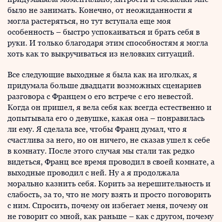
было не занимать. Конечно, от неожиданности я
могла растеряться, но тут вступала еще моя
особенность – быстро успокаиваться и брать себя в
руки. И только благодаря этим способностям я могла
хоть как то выкручиваться из неловких ситуаций.
Все следующие выходные я была как на иголках, я
придумала больше двадцати возможных сценариев
разговора с Францем о его встрече с его невестой.
Когда он пришел, я вела себя как всегда естественно и
допытывала его о девушке, какая она – понравилась
ли ему. Я сделала все, чтобы Франц думал, что я
счастлива за него, но он ничего, не сказав ушел к себе
в комнату. После этого случая мы стали так редко
видеться, Франц все время проводил в своей комнате, а
выходные проводил с ней. Ну а я продолжала
морально казнить себя. Корить за нерешительность и
слабость, за то, что не могу взять и просто поговорить
с ним. Спросить, почему он избегает меня, почему он
не говорит со мной, как раньше – как с другом, почему