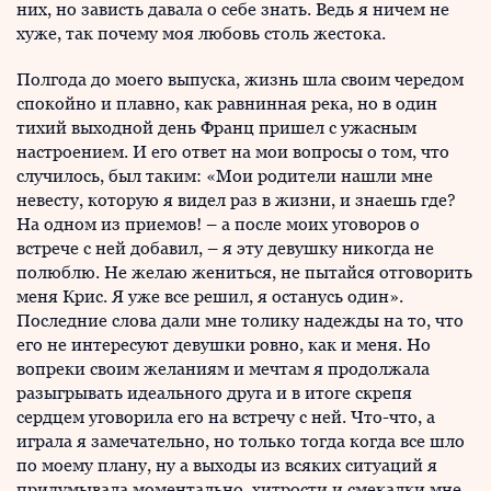
них, но зависть давала о себе знать. Ведь я ничем не
хуже, так почему моя любовь столь жестока.
Полгода до моего выпуска, жизнь шла своим чередом
спокойно и плавно, как равнинная река, но в один
тихий выходной день Франц пришел с ужасным
настроением. И его ответ на мои вопросы о том, что
случилось, был таким: «Мои родители нашли мне
невесту, которую я видел раз в жизни, и знаешь где?
На одном из приемов! – а после моих уговоров о
встрече с ней добавил, – я эту девушку никогда не
полюблю. Не желаю жениться, не пытайся отговорить
меня Крис. Я уже все решил, я останусь один».
Последние слова дали мне толику надежды на то, что
его не интересуют девушки ровно, как и меня. Но
вопреки своим желаниям и мечтам я продолжала
разыгрывать идеального друга и в итоге скрепя
сердцем уговорила его на встречу с ней. Что-что, а
играла я замечательно, но только тогда когда все шло
по моему плану, ну а выходы из всяких ситуаций я
придумывала моментально, хитрости и смекалки мне