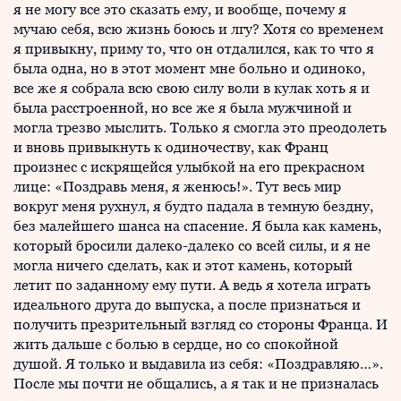
я не могу все это сказать ему, и вообще, почему я
мучаю себя, всю жизнь боюсь и лгу? Хотя со временем
я привыкну, приму то, что он отдалился, как то что я
была одна, но в этот момент мне больно и одиноко,
все же я собрала всю свою силу воли в кулак хоть я и
была расстроенной, но все же я была мужчиной и
могла трезво мыслить. Только я смогла это преодолеть
и вновь привыкнуть к одиночеству, как Франц
произнес с искрящейся улыбкой на его прекрасном
лице: «Поздравь меня, я женюсь!». Тут весь мир
вокруг меня рухнул, я будто падала в темную бездну,
без малейшего шанса на спасение. Я была как камень,
который бросили далеко-далеко со всей силы, и я не
могла ничего сделать, как и этот камень, который
летит по заданному ему пути. А ведь я хотела играть
идеального друга до выпуска, а после признаться и
получить презрительный взгляд со стороны Франца. И
жить дальше с болью в сердце, но со спокойной
душой. Я только и выдавила из себя: «Поздравляю…».
После мы почти не общались, а я так и не призналась