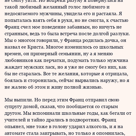
не смогу уйти. Но вопреки разуму я повернулась на
такой любимый желанный голос любимого и
недосягаемого мужчины, увидела его и растаяла. Я
попыталась взять себя в руки, но не смогла, к счастью
Франц счел мое поведение забавным, но ничуть не
странным, ведь то была встреча после долгой разлуки.
Мы о многом говорили, у Франца родилась дочка, он
назвал ее Криста. Многое изменилось со школьных
времен, он примерный семьянин, ну а я меняю
любовников как перчатки, подумать только мужчина
жаждет мужских ласк, но я уже не смогу без них, как
бы не старалась. Все те желания, которые я отрицала,
боялась и сторонилась, сейчас вырвались наружу, но я
не жалею об этом и живу полной жизнью.
Мы выпили. Но перед этим Франц отправил свою
супругу домой, сказав, что пообщается со старым
другом. Мы вспоминали школьные годы, как бегали от
учителей и тайно дрались в подворотнях. Франц
опьянел, мне тоже в голову ударил алкоголь, и я на
автомате стала заигрывать, но только я опомнилась,