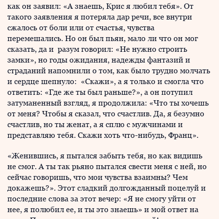
как он заявил: «А знаешь, Крис я любил тебя». От
такого заявления я потеряла дар речи, все внутри
сжалось от боли или от счастья, чувства
перемешались. Но он был пьян, мало ли что он мог
сказать, да и разум говорил: «Не нужно строить
замки», но годы ожидания, надежды фантазий и
страданий напомнили о том, как было трудно молчать
и сердце шепнуло: «Скажи», а я только и смогла что
ответить: «Где же ты был раньше?», а он потупил
затуманенный взгляд, я продолжила: «Что ты хочешь
от меня? Чтобы я сказал, что счастлив. Да, я безумно
счастлив, но ты женат, а я сплю с мужчинами и
представляю тебя. Скажи хоть что-нибудь, Франц».
«Женившись, я пытался забыть тебя, но как видишь
не смог. А ты так рьяно пытался свести меня с ней, но
сейчас говоришь, что мои чувства взаимны? Чем
докажешь?». Этот сладкий долгожданный поцелуй и
последние слова за этот вечер: «Я не смогу уйти от
нее, я полюбил ее, и ты это знаешь» и мой ответ на