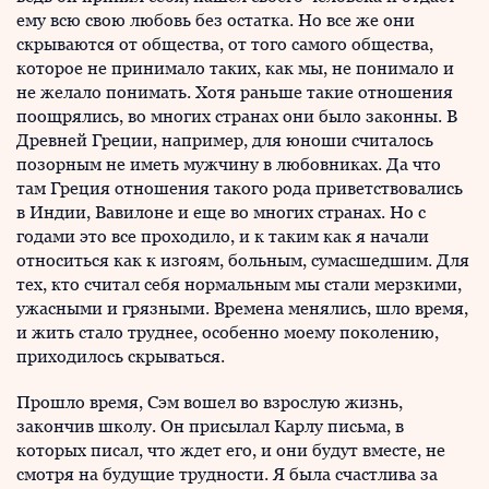
ему всю свою любовь без остатка. Но все же они
скрываются от общества, от того самого общества,
которое не принимало таких, как мы, не понимало и
не желало понимать. Хотя раньше такие отношения
поощрялись, во многих странах они было законны. В
Древней Греции, например, для юноши считалось
позорным не иметь мужчину в любовниках. Да что
там Греция отношения такого рода приветствовались
в Индии, Вавилоне и еще во многих странах. Но с
годами это все проходило, и к таким как я начали
относиться как к изгоям, больным, сумасшедшим. Для
тех, кто считал себя нормальным мы стали мерзкими,
ужасными и грязными. Времена менялись, шло время,
и жить стало труднее, особенно моему поколению,
приходилось скрываться.
Прошло время, Сэм вошел во взрослую жизнь,
закончив школу. Он присылал Карлу письма, в
которых писал, что ждет его, и они будут вместе, не
смотря на будущие трудности. Я была счастлива за