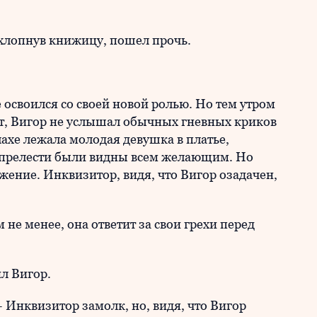
хлопнув книжицу, пошел прочь.
 освоился со своей новой ролью. Но тем утром
т, Вигор не услышал обычных гневных криков
ахе лежала молодая девушка в платье,
и прелести были видны всем желающим. Но
жение. Инквизитор, видя, что Вигор озадачен,
 не менее, она ответит за свои грехи перед
ил Вигор.
 Инквизитор замолк, но, видя, что Вигор