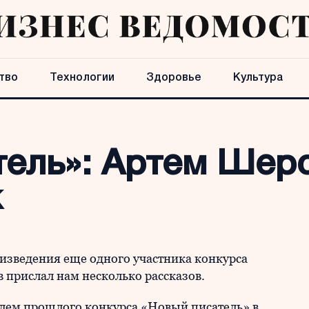
тво
Технологии
Здоровье
Культура
ель»: Артем Шерс
к
зведения еще одного участника конкурса
 прислал нам несколько рассказов.
телем прошлого конкурса «Новый писатель» в