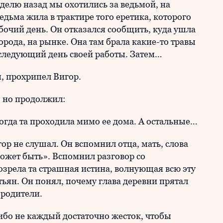
делю назад мы охотились за ведьмой, на
ведьма жила в трактире того еретика, которого
бочий день. Он отказался сообщить, куда ушла
города, на рынке. Она там брала какие-то травы
 следующий день своей работы. Затем…
я, прохрипел Вигор.
, но продолжил:
когда та проходила мимо ее дома. А остальные…
гор не слушал. Он вспомнил отца, мать, слова
ожет быть». Вспомнил разговор со
озрела та страшная истина, волнующая всю эту
тьян. Он понял, почему глава деревни прятал
о родители.
 ибо не каждый достаточно жесток, чтобы