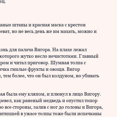
ец.
аные штаны и красная маска с крестом
ват, но не весь день же им махать, можно и
азнь для палача Вигора. На плахе лежал
 которого жутко несло нечистотами. Главный
ром и читал приговор. Шумная толпа с
ичка гнилые фрукты и овощи. Вигор
 тем более, что он был колдуном, но убивать
ая была ему кляпом, и плюнул в лицо Вигору.
аревел, как раненый медведь и опустил топор
о все стороны, залив с ног до головы и Вигора,
ритихшей в ужасе толпы тоже были испачканы