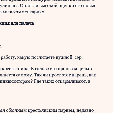
улинка». Стоят ли высокой оценки его новые
ями в комментариях!
кция для палача
.
 работу, какую посчитаете нужной, сэр.
крестьянина. В голове его пронесся целый
идется самому. Так ли прост этот парень, как
инквизиторам? Где таких откармливают, в
 был обычным крестьянским парнем, недавно