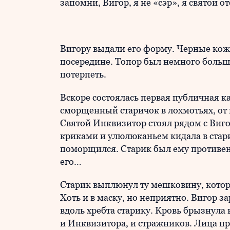
запомни, Вигор, я не «сэр», я святой от
Вигору выдали его форму. Черные кож
посередине. Топор был немного больше
потерпеть.
Вскоре состоялась первая публичная к
сморщенный старичок в лохмотьях, от
Святой Инквизитор стоял рядом с Виго
криками и улюлюканьем кидала в стар
поморщился. Старик был ему противен,
его…
Старик выплюнул ту мешковину, котор
Хоть и в маску, но неприятно. Вигор з
вдоль хребта старику. Кровь брызнула в
и Инквизитора, и стражников. Лица п