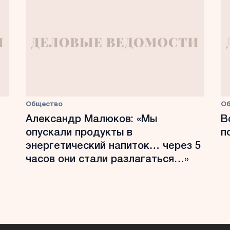
Общество
О
Александр Малюков: «Мы
В
опускали продукты в
п
энергетический напиток… через 5
часов они стали разлагаться…»