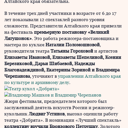
Алтайского края обязательна.
В течение трех дней участники в возрасте от 6 до 17
лет показывали 12 спектаклей разного уровня
сложности. Представители Алтайского края привезли
на фестиваль
премьерную постановку «Великий
Лягушонок»
. Это работа режиссера-постановщика и
мастера по куклам
Наталии Поломошновой
,
руководителя театра
Татьяны Гороховой
и артистов
Елизаветы Ивановой, Елизаветы Шепелиной, Ксении
Березиковой, Дарьи Шибаевой, Надежды
Благонадеждиной, Екатерины Зориной и Владимира
Черепанова
, уточняют в
управлении Алтайского края
по культуре и архивному делу
.
Жюри фестиваля, председателем которого был
заслуженный деятель искусств России и режиссер-
кукольник
Людвиг Устинов
, высоко оценили работу
театра «Добрята». В номинации «Лучший спектакль»
коллективу вручили Бронзового Петрушку
, Золотого