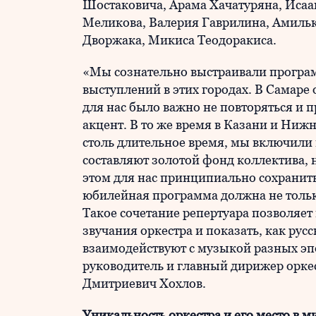
Шостаковича, Арама Хачатуряна, Исаа
Меликова, Валерия Гаврилина, Амильк
Дворжака, Микиса Теодоракиса.
«Мы сознательно выстраивали програм
выступлений в этих городах. В Самаре 
для нас было важно не повторяться и
акцент. В то же время в Казани и Ниж
столь длительное время, мы включили
составляют золотой фонд коллектива,
этом для нас принципиально сохранит
юбилейная программа должна не только
Такое сочетание репертуара позволяет
звучания оркестра и показать, как ру
взаимодействуют с музыкой разных эп
руководитель и главный дирижер орке
Дмитриевич Хохлов.
Уникальность оркестра и его место в м