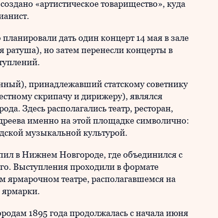
 создано «артистическое товарищество», куда
ианист.
планировали дать один концерт 14 мая в зале
 ратуша), но затем перенесли концерты в
ступлений.
енный), принадлежавший статскому советнику
вестному скрипачу и дирижеру), являлся
да. Здесь располагались театр, ресторан,
дреева именно на этой площадке символично:
родской музыкальной культурой.
пил в Нижнем Новгороде, где объединился с
кого. Выступления проходили в формате
м ярмарочном театре, располагавшемся на
 ярмарки.
ородам 1895 года продолжалась с начала июня