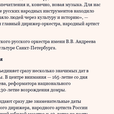
впечатления и, конечно, новая музыка. Для нас
ие русских народных инструментов находило
няло людей через культуру и историю», —
и главный дирижер оркестра, народный артист
кого русского оркестра имени В.В. Андреева
ультуре Санкт-Петербурга.
ия
диняет сразу несколько значимых дат в
. В центре внимания — 165-летие со дня
ева, реформатора национального
 130-летие возрождения домры.
идают сразу две знаменательные даты
ого дирижера, народного артиста России
ний юбилей маэстро и 40-летие на посту