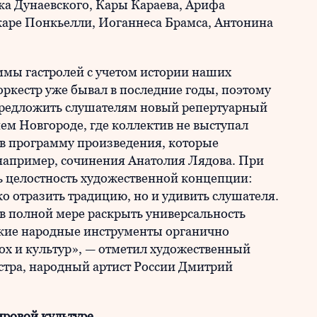
ка Дунаевского, Кары Караева, Арифа
аре Понкьелли, Иоганнеса Брамса, Антонина
мы гастролей с учетом истории наших
оркестр уже бывал в последние годы, поэтому
 предложить слушателям новый репертуарный
нем Новгороде, где коллектив не выступал
 в программу произведения, которые
 например, сочинения Анатолия Лядова. При
ь целостность художественной концепции:
 отразить традицию, но и удивить слушателя.
 в полной мере раскрыть универсальность
сские народные инструменты органично
ох и культур», — отметил художественный
стра, народный артист России Дмитрий
ировой культуре