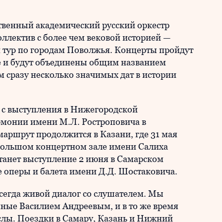
ственный академический русский оркестр
ллектив с более чем вековой историей —
 тур по городам Поволжья. Концерты пройдут
е и будут объединены общим названием
сразу несколько значимых дат в истории
 с выступления в Нижегородской
рмонии имени М.Л. Ростроповича в
аршрут продолжится в Казани, где 31 мая
 большом концертном зале имени Салиха
анет выступление 2 июня в Самарском
 оперы и балета имени Д.Д. Шостаковича.
всегда живой диалог со слушателем. Мы
ные Василием Андреевым, и в то же время
слы. Поездки в Самару, Казань и Нижний