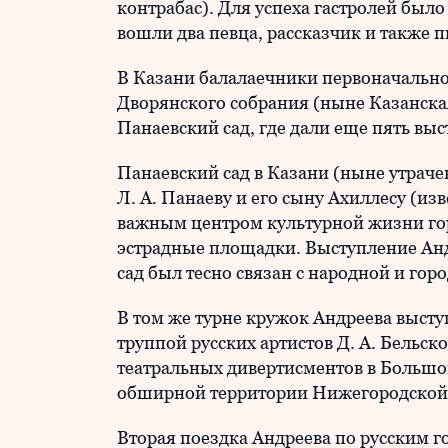
контрабас). Для успеха гастролей было
вошли два певца, рассказчик и также п
В Казани балалаечники первоначально 
Дворянского собрания (ныне Казанская
Панаевский сад, где дали еще пять вы
Панаевский сад в Казани (ныне утрач
Л. А. Панаеву и его сыну Ахиллесу (из
важным центром культурной жизни горо
эстрадные площадки. Выступление Ан
сад был тесно связан с народной и го
В том же турне кружок Андреева высту
труппой русских артистов Д. А. Бельс
театральных дивертисментов в Большо
обширной территории Нижегородской
Вторая поездка Андреева по русским г