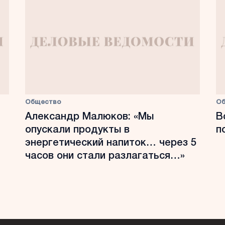
Общество
О
Александр Малюков: «Мы
В
опускали продукты в
п
энергетический напиток… через 5
часов они стали разлагаться…»