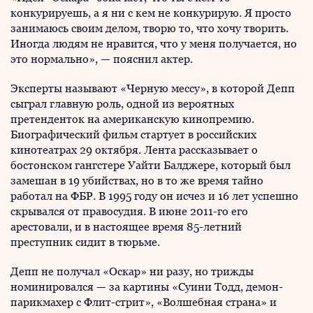
конкурируешь, а я ни с кем не конкурирую. Я просто
занимаюсь своим делом, творю то, что хочу творить.
Иногда людям не нравится, что у меня получается, но
это нормально», — пояснил актер.
Эксперты называют «Черную мессу», в которой Депп
сыграл главную роль, одной из вероятных
претенденток на американскую кинопремию.
Биографический фильм стартует в российских
кинотеатрах 29 октября. Лента рассказывает о
бостонском гангстере Уайти Балджере, который был
замешан в 19 убийствах, но в то же время тайно
работал на ФБР. В 1995 году он исчез и 16 лет успешно
скрывался от правосудия. В июне 2011-го его
арестовали, и в настоящее время 85-летний
преступник сидит в тюрьме.
Депп не получал «Оскар» ни разу, но трижды
номинировался — за картины «Суини Тодд, демон-
парикмахер с Флит-стрит», «Волшебная страна» и