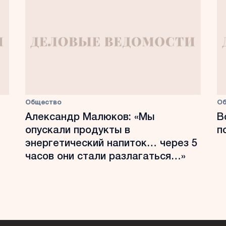
Общество
О
Александр Малюков: «Мы
В
опускали продукты в
п
энергетический напиток… через 5
часов они стали разлагаться…»