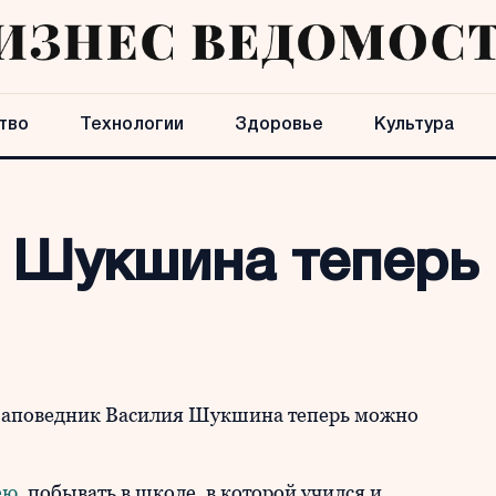
тво
Технологии
Здоровье
Культура
 Шукшина теперь
заповедник Василия Шукшина теперь можно
ею
, побывать в школе, в которой учился и