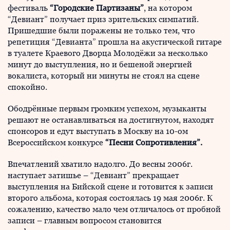
фестиваль
“Городские Партизаны”
, на котором
“Девиант” получает приз зрительских симпатий.
Пришедшие были поражены не только тем, что
репетиция “Девианта” прошла на акустической гитаре
в туалете Краевого Дворца Молодёжи за несколько
минут до выступления, но и бешеной энергией
вокалиста, который ни минуты не стоял на сцене
спокойно.
Ободрённые первым громким успехом, музыканты
решают не останавливаться на достигнутом, находят
спонсоров и едут выступать в Москву на 10-ом
Всероссийском конкурсе
“Песни Сопротивления”.
Впечатлений хватило надолго. До весны 2006г.
наступает затишье – “Девиант” прекращает
выступления на Бийской сцене и готовится к записи
второго альбома, которая состоялась 19 мая 2006г. К
сожалению, качество мало чем отличалось от пробной
записи – главным вопросом становится