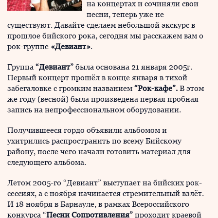
на концертах и сочиняли свои
песни, теперь уже не
существуют. Давайте сделаем небольшой экскурс в
прошлое бийского рока, сегодня мы расскажем вам о
рок-группе
«Девиант»
.
Группа
“Девиант”
была основана 21 января 2005г.
Первый концерт прошёл в конце января в тихой
забегаловке с громким названием
“Рок-кафе”.
В этом
же году (весной) была произведена первая пробная
запись на непрофессиональном оборудовании.
Получившееся гордо объявили альбомом и
ухитрились распространить по всему Бийскому
району, после чего начали готовить материал для
следующего альбома.
Летом 2005-го “Девиант” выступает на бийских рок-
сессиях, а с ноября начинается стремительный взлёт.
И 18 ноября в Барнауле, в рамках Всероссийского
конкурса “
Песни Сопротивления”
проходит краевой