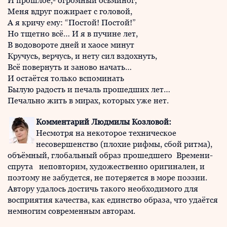
И прошлое,- огромный осьминог,
Меня вдруг пожирает с головой,
А я кричу ему: “Постой! Постой!”
Но тщетно всё… И я в пучине лет,
В водовороте дней и хаосе минут
Кручусь, верчусь, и нету сил вздохнуть,
Всё повернуть и заново начать…
И остаётся только вспоминать
Былую радость и печаль прошедших лет…
Печально жить в мирах, которых уже нет.
Комментарий Людмилы Козловой:
Несмотря на некоторое техническое
несовершенство (плохие рифмы, сбой ритма),
объёмный, глобальный образ прошедшего Времени-
спрута неповторим, художественно оригинален, и
поэтому не забудется, не потеряется в море поэзии.
Автору удалось достичь такого необходимого для
восприятия качества, как единство образа, что удаётся
немногим современным авторам.