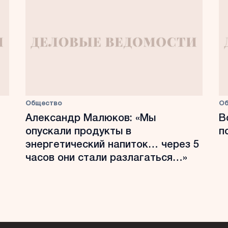
Общество
О
Александр Малюков: «Мы
В
опускали продукты в
п
энергетический напиток… через 5
часов они стали разлагаться…»