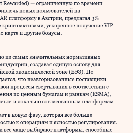
et Rewarded) — ограниченную по времени
ивлечь новых пользователей на
CAR платформу в Австрии, предлагая 3%
е криптоактивами, ускоренное получение VIP-
о карте и другие бонусы.
но из самых значительных нормативных
индустрии, создавая единую основу для
йской экономической зоне (ЕЭЗ). По
ается, что неавторизованные поставщики
вои процессы свертывания в соответствии с
ения по ценным бумагам и рынкам (ESMA),
уемым и локально согласованным платформам.
т в новую фазу, которая все больше
остью к операциям и ясностью регулирования.
ли все чаще выбирают платформы, способные