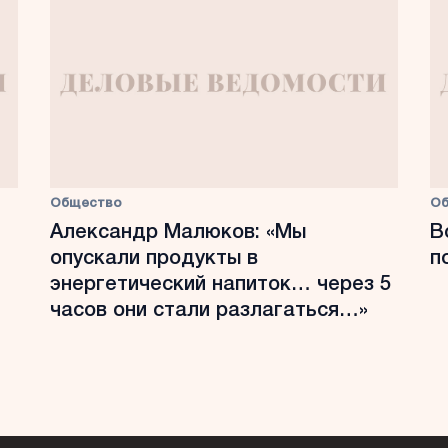
Общество
О
Александр Малюков: «Мы
В
опускали продукты в
п
энергетический напиток… через 5
часов они стали разлагаться…»