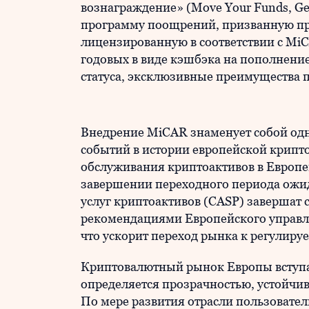
вознаграждение» (Move Your Funds, G
программу поощрений, призванную пр
лицензированную в соответствии с Mi
годовых в виде кэшбэка на пополнени
статуса, эксклюзивные преимущества п
Внедрение MiCAR знаменует собой од
событий в истории европейской крипто
обслуживания криптоактивов в Европе
завершении переходного периода ожид
услуг криптоактивов (CASP) завершат с
рекомендациями Европейского управл
что ускорит переход рынка к регулир
Криптовалютный рынок Европы вступае
определяется прозрачностью, устойчив
По мере развития отрасли пользовате