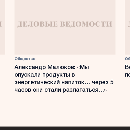
Общество
О
Александр Малюков: «Мы
В
опускали продукты в
п
энергетический напиток… через 5
часов они стали разлагаться…»