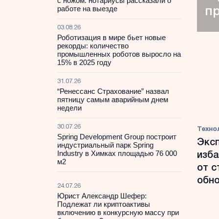
с ножом: нотариусы рассказали о
работе на выезде
п
03.08.26
Роботизация в мире бьет новые
рекорды: количество
промышленных роботов выросло на
15% в 2025 году
31.07.26
“Ренессанс Страхование” назвал
пятницу самым аварийным днем
недели
30.07.26
Техно
Spring Development Group построит
Эксп
индустриальный парк Spring
Industry в Химках площадью 76 000
изба
м2
от с
обн
24.07.26
Юрист Александр Шефер:
Подлежат ли криптоактивы
включению в конкурсную массу при