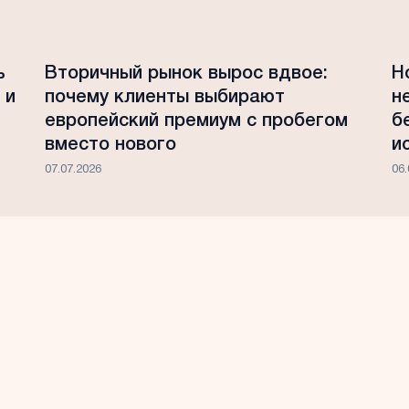
ь
Вторичный рынок вырос вдвое:
Н
 и
почему клиенты выбирают
н
европейский премиум с пробегом
б
вместо нового
и
07.07.2026
06.