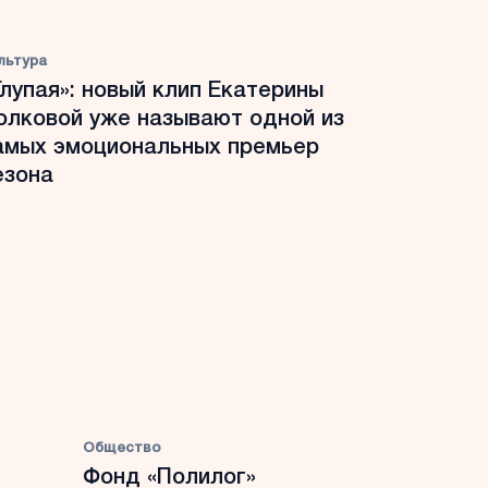
льтура
Глупая»: новый клип Екатерины
олковой уже называют одной из
амых эмоциональных премьер
езона
Общество
Фонд «Полилог»