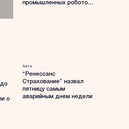
промышленных роботов
выросло на 15% в 2025
году
Авто
“Ренессанс
Страхование” назвал
 до
пятницу самым
аварийным днем недели
ли о