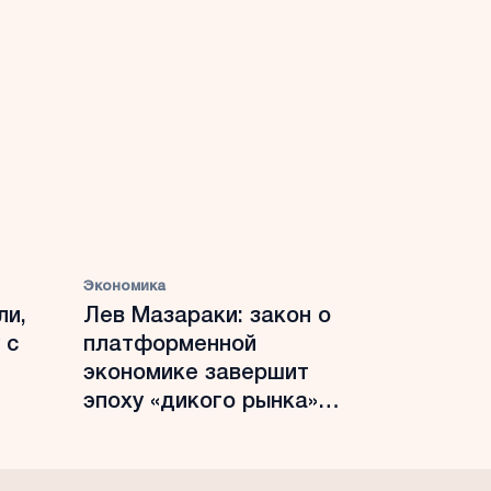
Экономика
ли,
Лев Мазараки: закон о
 с
платформенной
экономике завершит
эпоху «дикого рынка»
цифровых платформ